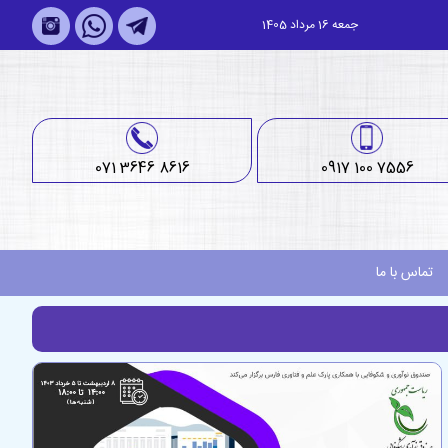
جمعه 16 مرداد 1405
071 3646 8616
0917 100 7556
تماس با ما