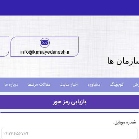
info@kimiayedanesh.ir
ازمان ها
زش
کوچینگ
مشاوره
اخبار سایت
مقالات مرتبط
درباره ما
بازیابی رمز عبور
شماره موبایل: