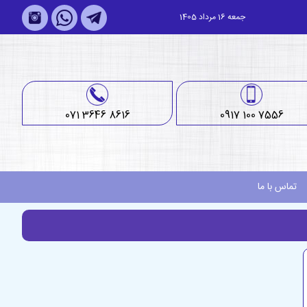
جمعه 16 مرداد 1405
071 3646 8616
0917 100 7556
تماس با ما