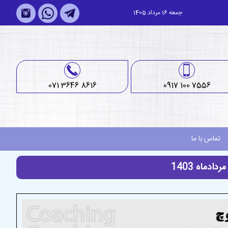
جمعه 16 مرداد 1405
071 3646 8616
0917 100 7556
تماس با ما
دماه 1403