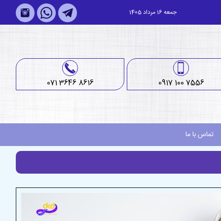
جمعه 16 مرداد 1405
071 3646 8616
0917 100 7556
تماس با ما