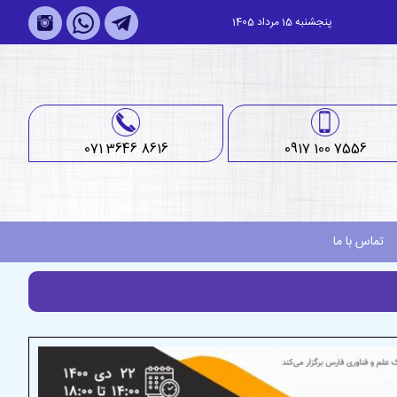
پنجشنبه 15 مرداد 1405
071 3646 8616
0917 100 7556
تماس با ما