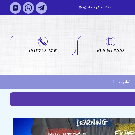
یکشنبه 18 مرداد 1405
071 3646 8616
0917 100 7556
تماس با ما