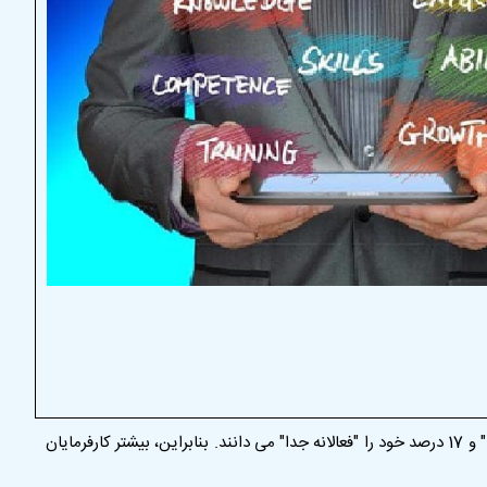
گذارد. طبق گفته گالوپ ، فقط 33 درصد کارگران آمریکایی مشغول کار خود هستند. پنجاه و دو درصد می گویند که "فقط در حال حاضر شدن هستند" و 17 درصد خود را "فعالانه جدا" می دانند. بنابراین، بیشتر کارفرمایان