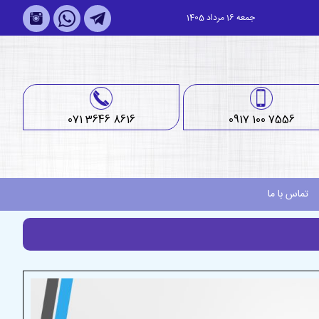
جمعه 16 مرداد 1405
071 3646 8616
0917 100 7556
تماس با ما